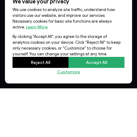
We value your privacy
We use cookies to analyze site traffic, understand how
visitors use our website, and improve our services.
Necessary cookies for basic site functions are always
active.
Learn More
By clicking "Accept All", you agree to the storage of
analytics cookies on your device. Click "Reject All" to keep
only necessary cookies, or "Customize" to choose for
yourself. You can change your settings at any time.
2026년 9월 29일
화요일
Reject All
Accept All
COEX 3층 컨퍼런스룸 (남)
Customize
AI
인퍼런스
인퍼런스
인퍼런스
의 다음 10년, 이곳에서
시작됩니다
시작은 더 쉽게, 확장은 더 빠르게