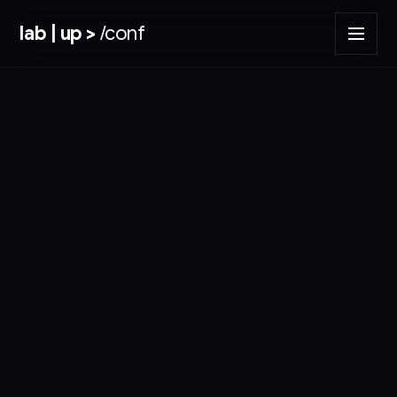
lab | up >
/conf