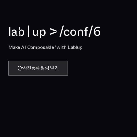
l
a
b
|
u
p
>
/
c
o
n
f
/
6
2
Make AI Composable
with Lablup
사전등록 알림 받기