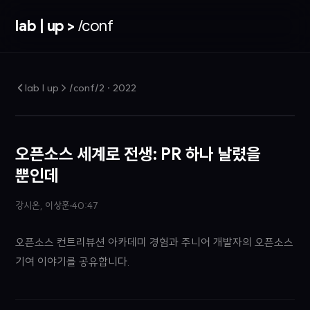
lab | up >
/conf
lab | up > /conf/2
·
2022
오픈소스 세계로 전생: PR 하나 날렸을
뿐인데
강시온, 이상훈
40:47
오픈소스 컨트리뷰션 아카데미 경험과 주니어 개발자의 오픈소스
기여 이야기를 공유합니다.