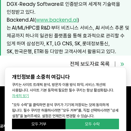
DGX-Ready Software로 인증받으며 세계적 기술력을
인정받고 있다.
Backend.AI(
www.backend.ai
)
는 AI/ML/HPC를 R&D 부터 비즈니스 서비스, AI 서비스 추론 및
제공까지 하나의 일관된 플랫폼을 통해 효과적으로 관리할 수
있게 하며 삼성전자, KT, LG CNS, SK, 롯데정보통신,
SK, 한국은행, ETRI 등 다양한 고객사에서 활용되고 있다.
전체 보도자료 목록
개인정보를 소중히 여깁니다
쿠키는 사이트 트래픽 분석, 방문자 이용 방식 파악, 서비스 개선에
사용됩니다. 사이트 기본 동작에 필요한 필수 쿠키는 항상 활성화됩니다.
자세히 보기
"모두 수락"을 클릭하면 분석 쿠키가 기기에 저장되는 것에 동의하게
KR Office: 서울특별시 강남구 선릉로 577 CR타워 8층 (06143)
됩니다. 필수 쿠키만 허용하시려면 "모두 거부"를, 직접 선택하시려면 "상세
US Office: 3003 N First st, Suite 221, San Jose, CA 95134
설정"을 눌러주세요. 설정은 언제든지 변경할 수 있습니다.
모두 거부
모두 수락
공지사항
래블업 컨퍼런스
개인정보취급방침
이용약관
Newsletter