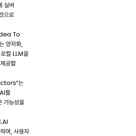
에 실버
 것으로
dea To
서는 양자화,
 로컬 LLM을
 제공할
actors"는
AI를
운 가능성을
.AI
화하며, 사용자