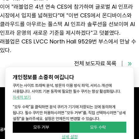
이어 "래블업은 4년 연속 CES에 참가하며 글로벌 AI 인프라
시장에서 입지를 넓혀왔다"며 "이번 CES에서 온디바이스와
클라우드를 아우르는 풀스택 AI 인프라 솔루션을 선보이며 AI
인프라 운영의 새로운 기준을 제시하겠다"고 덧붙였다.
래블업은 CES LVCC North Hall 9529번 부스에서 만날 수
있다.
전체 보도자료 목록
개인정보를 소중히 여깁니다
쿠키는 사이트 트래픽 분석, 방문자 이용 방식 파악, 서비스 개선에
사용됩니다. 사이트 기본 동작에 필요한 필수 쿠키는 항상 활성화됩니다.
자세히 보기
"모두 수락"을 클릭하면 분석 쿠키가 기기에 저장되는 것에 동의하게
KR Office: 서울특별시 강남구 선릉로 577 CR타워 8층 (06143)
됩니다. 필수 쿠키만 허용하시려면 "모두 거부"를, 직접 선택하시려면 "상세
US Office: 3003 N First st, Suite 221, San Jose, CA 95134
설정"을 눌러주세요. 설정은 언제든지 변경할 수 있습니다.
모두 거부
모두 수락
공지사항
래블업 컨퍼런스
개인정보취급방침
이용약관
Newsletter
상세 설정