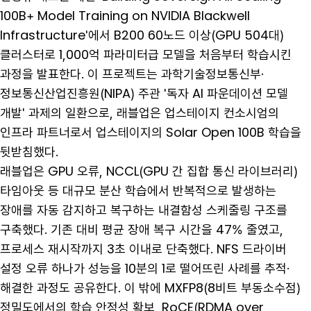
100B+ Model Training on NVIDIA Blackwell
Infrastructure'에서 B200 60노드 이상(GPU 504대)
클러스터로 1,000억 파라미터급 모델을 처음부터 학습시킨
과정을 발표한다. 이 프로젝트는 과학기술정보통신부·
정보통신산업진흥원(NIPA) 주관 '독자 AI 파운데이션 모델
개발' 과제의 일환으로, 래블업은 업스테이지 컨소시엄의
인프라 파트너로서 업스테이지의 Solar Open 100B 학습을
뒷받침했다.
래블업은 GPU 오류, NCCL(GPU 간 집합 통신 라이브러리)
타임아웃 등 대규모 분산 학습에서 반복적으로 발생하는
장애를 자동 감지하고 복구하는 내결함성 스케줄링 구조를
구축했다. 기존 대비 평균 장애 복구 시간을 47% 줄였고,
프로세스 재시작까지 3초 이내로 단축했다. NFS 드라이버
설정 오류 하나가 성능을 10분의 1로 떨어뜨린 사례를 추적·
해결한 과정도 공유한다. 이 밖에 MXFP8(8비트 부동소수점)
정밀도에서의 학습 안정성 확보, RoCE(RDMA over