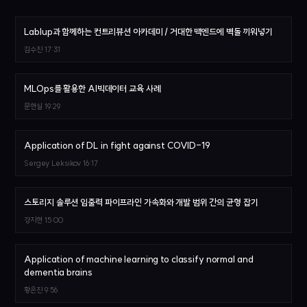
Lablup과 함께하는 컨트리뷰션 아카데미 / 거대한 백엔드에 벽돌 끼워넣기
김수진
17:31
MLOps를 활용한 AI빅데이터 교육 사례
문현실
19:29
Application of DL in fight against COVID-19
Sergey Leksikov
16:17
스토리지 솔루션 입출력 파이프라인 가속화와 개발 범위 간의 균형 잡기
강지현
15:00
Application of machine learning to classify normal and
dementia brains
황은진
9:56