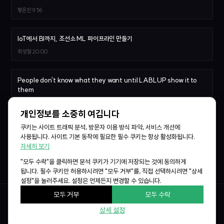
황은진
9:56
IoT에서 BI까지, 조선소 ML 파이프라인 만들기
최성철
20:00
People don't know what they want until LABLUP show it to
them
김정묵
20:16
개인정보를 소중히 여깁니다
쿠키는 사이트 트래픽 분석, 방문자 이용 방식 파악, 서비스 개선에
Paving the road to AI-powered world
사용됩니다. 사이트 기본 동작에 필요한 필수 쿠키는 항상 활성화됩니다.
김준기
22:13
자세히 보기
"모두 수락"을 클릭하면 분석 쿠키가 기기에 저장되는 것에 동의하게
됩니다. 필수 쿠키만 허용하시려면 "모두 거부"를, 직접 선택하시려면 "상세
설정"을 눌러주세요. 설정은 언제든지 변경할 수 있습니다.
모두 거부
모두 수락
© 2026
Lablup Inc.
All rights reserved.
상세 설정
lab | up > /conf/1
,
The Good, the Bad, the Weird