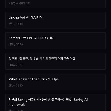
래블업 주식회사
3:17
Uncharted AI: 대AI시대
신정규
45:59
KerasNLP로 Phi-3 LLM 조립하기
박해선
33:24
첫 학회, 첫 도전, 첫 우승: 루키의 챌린지 대회 우승 여정
이종호
20:18
What's new on FastTrack MLOps
강정석
23:10
당신의 Spring 애플리케이션에 AI를 주입하는 방법 : Spring AI
Framework
황민호
27:07