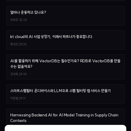
얼마나 운동하고 있나요?
조희주
32:25
kt cloud의 AI 사업 성장기, 이래서 파트너가 중요합니다.
황성진
28:26
AI를 활용하기 위해 VectorDB는 필수인가요? RDB로 VectorDB를 만들
수는 없을까요?
강성욱
29:46
스마트스팸필터: 온디바이스와 LLM으로 스팸 필터링 앱 서비스 만들기
이준범
29:11
Harnessing Backend.AI for AI Model Training in Supply Chain
Contexts
Sergey Leksikov, 권용근
28:15