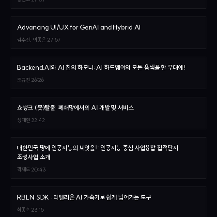
Advancing UI/UX for GenAI and Hybrid AI
김수진, 이종은
27:57
Backend.AI와 AI 칩의 하모니: AI 하드웨어의 모든 음색을 한 무대에!
조규진
26:26
쇼생크 (못)탈출: 폐쇄망에서의 AI 개발 및 서비스
성대현
22:42
대한민국 땅에 인공지능의 씨앗을!: 인공지능 중심 사업융합 집적단지
조성사업 소개
곽재도
20:43
RBLN SDK : 리벨리온 AI 가속기로 쉽게 넘어가는 도구
최종호
23:15