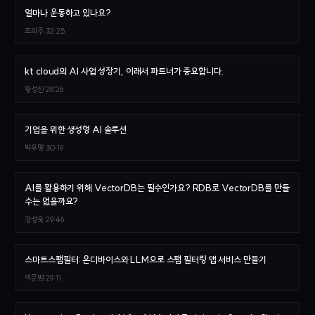
얼마나 운동하고 있나요?
조희주
32:25
kt cloud의 AI 사업 성장기, 이래서 파트너가 중요합니다.
황성진
28:26
기업을 위한 생성형 AI 솔루션
박우명
30:19
AI를 활용하기 위해 VectorDB는 필수인가요? RDB로 VectorDB를 만들
수는 없을까요?
강성욱
29:46
스마트스팸필터: 온디바이스와 LLM으로 스팸 필터링 앱 서비스 만들기
이준범
29:11