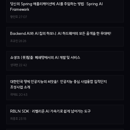
당신의 Spring 애플리케이션에 AI를 주입하는 방법 : Spring AI
Framework
황민호
27:07
Backend.AI와 AI 칩의 하모니: AI 하드웨어의 모든 음색을 한 무대에!
조규진
26:26
쇼생크 (못)탈출: 폐쇄망에서의 AI 개발 및 서비스
성대현
22:42
대한민국 땅에 인공지능의 씨앗을!: 인공지능 중심 사업융합 집적단지
조성사업 소개
곽재도
20:43
RBLN SDK : 리벨리온 AI 가속기로 쉽게 넘어가는 도구
최종호
23:15