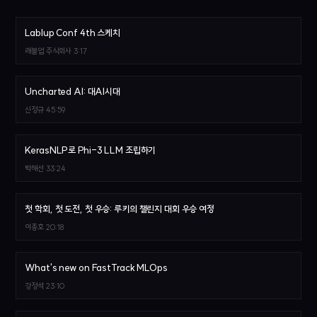
Lablup Conf 4th 스케치
래블업 주식회사
3:17
Uncharted AI: 대AI시대
신정규
45:59
KerasNLP로 Phi-3 LLM 조립하기
박해선
33:24
첫 학회, 첫 도전, 첫 우승: 루키의 챌린지 대회 우승 여정
이종호
20:18
What's new on FastTrack MLOps
강정석
23:10