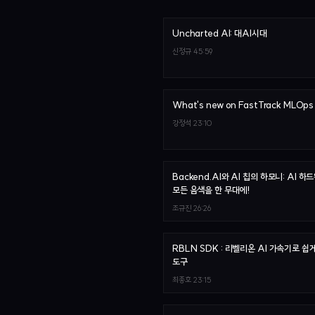
Uncharted AI: 대AI시대
신정규
45:59
What's new on FastTrack MLOps
강정석
23:10
Backend.AI와 AI 칩의 하모니: AI 
모든 음색을 한 무대에!
조규진
26:26
RBLN SDK : 리벨리온 AI 가속기로 
도구
최종호
23:15