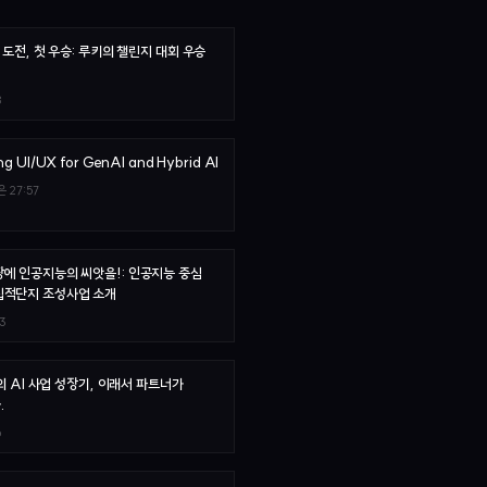
첫 도전, 첫 우승: 루키의 챌린지 대회 우승
8
g UI/UX for GenAI and Hybrid AI
은
27:57
에 인공지능의 씨앗을!: 인공지능 중심
집적단지 조성사업 소개
3
d의 AI 사업 성장기, 이래서 파트너가
.
6