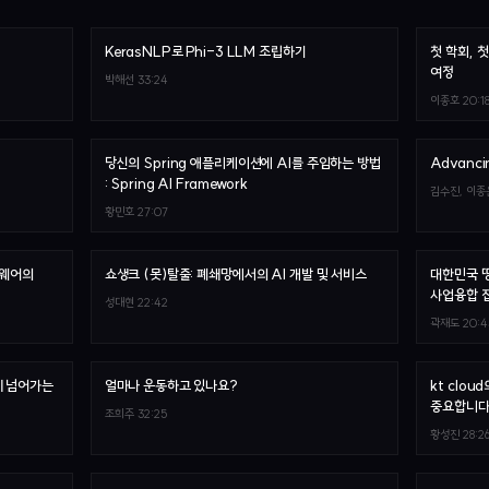
KerasNLP로 Phi-3 LLM 조립하기
첫 학회, 
여정
박해선
33:24
이종호
20:1
당신의 Spring 애플리케이션에 AI를 주입하는 방법
Advancin
: Spring AI Framework
김수진, 이종
황민호
27:07
하드웨어의
쇼생크 (못)탈출: 폐쇄망에서의 AI 개발 및 서비스
대한민국 땅
사업융합 
성대현
22:42
곽재도
20:4
쉽게 넘어가는
얼마나 운동하고 있나요?
kt clou
중요합니다
조희주
32:25
황성진
28:2