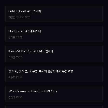
Lablup Conf 4th 스케치
래블업 주식회사
3:17
Uncharted AI: 대AI시대
신정규
45:59
KerasNLP로 Phi-3 LLM 조립하기
박해선
33:24
첫 학회, 첫 도전, 첫 우승: 루키의 챌린지 대회 우승 여정
이종호
20:18
What's new on FastTrack MLOps
강정석
23:10