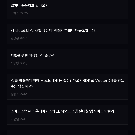
얼마나 운동하고 있나요?
조희주
32:25
kt cloud의 AI 사업 성장기, 이래서 파트너가 중요합니다.
황성진
28:26
기업을 위한 생성형 AI 솔루션
박우명
30:19
AI를 활용하기 위해 VectorDB는 필수인가요? RDB로 VectorDB를 만들
수는 없을까요?
강성욱
29:46
스마트스팸필터: 온디바이스와 LLM으로 스팸 필터링 앱 서비스 만들기
이준범
29:11