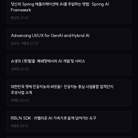
당신의 Spring 애플리케이션에 AI를 주입하는 방법 : Spring AI
Framework
황민호
27:07
Advancing UI/UX for GenAI and Hybrid AI
김수진, 이종은
27:57
쇼생크 (못)탈출: 폐쇄망에서의 AI 개발 및 서비스
성대현
22:42
대한민국 땅에 인공지능의 씨앗을!: 인공지능 중심 사업융합 집적단지
조성사업 소개
곽재도
20:43
RBLN SDK : 리벨리온 AI 가속기로 쉽게 넘어가는 도구
최종호
23:15