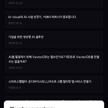
조희주
32:25
kt cloud의 AI 사업 성장기, 이래서 파트너가 중요합니다.
황성진
28:26
기업을 위한 생성형 AI 솔루션
박우명
30:19
AI를 활용하기 위해 VectorDB는 필수인가요? RDB로 VectorDB를 만들
수는 없을까요?
강성욱
29:46
스마트스팸필터: 온디바이스와 LLM으로 스팸 필터링 앱 서비스 만들기
이준범
29:11
Harnessing Backend.AI for AI Model Training in Supply Chain
Contexts