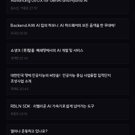
Advancing UI/UX for GenAI and Hybrid AI
김수진, 이종은
27:57
Backend.AI와 AI 칩의 하모니: AI 하드웨어의 모든 음색을 한 무대에!
조규진
26:26
쇼생크 (못)탈출: 폐쇄망에서의 AI 개발 및 서비스
성대현
22:42
대한민국 땅에 인공지능의 씨앗을!: 인공지능 중심 사업융합 집적단지
조성사업 소개
곽재도
20:43
RBLN SDK : 리벨리온 AI 가속기로 쉽게 넘어가는 도구
최종호
23:15
얼마나 운동하고 있나요?