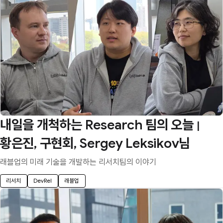
내일을 개척하는 Research 팀의 오늘
|
황은진, 구현회, Sergey Leksikov님
래블업의 미래 기술을 개발하는 리서치팀의 이야기
리서치
DevRel
래블업