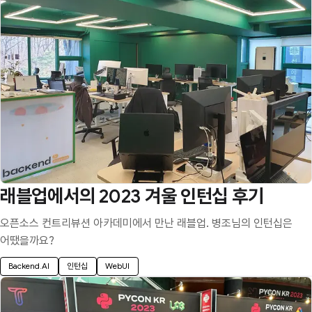
래블업에서의 2023 겨울 인턴십 후기
오픈소스 컨트리뷰션 아카데미에서 만난 래블업. 병조님의 인턴십은
어땠을까요?
Backend.AI
인턴십
WebUI