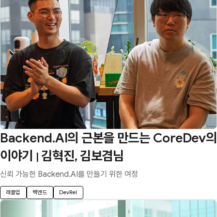
Backend.AI의 근본을 만드는 CoreDev의
이야기
김혁진, 김보겸님
|
신뢰 가능한 Backend.AI를 만들기 위한 여정
래블업
백엔드
DevRel