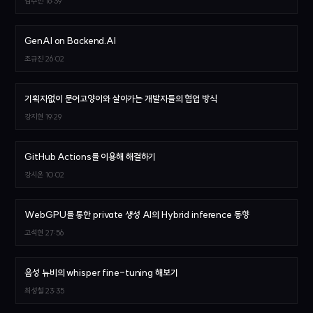
김수진
16:39
GenAI on Backend.AI
조규진
26:02
기획자없이 문어고양이와 살아가는 개발자들의 협업 방식
강지현
19:29
GitHub Actions를 이용해 해결하기
강시온
10:02
WebGPU를 통한 private 생성 AI의 Hybrid inference 동향
고석현
27:56
음성 뉴비의 whisper fine-tuning 해보기
최성철
23:35