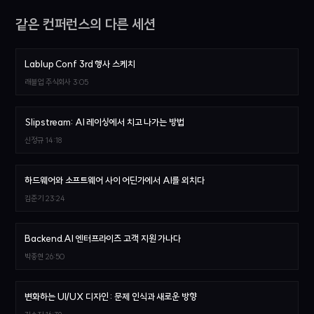
같은 컨퍼런스의 다른 세션
Lablup Conf 3rd 행사 스케치
래블업 주식회사
3:05
Slipstream: AI 레이싱에서 치고 나가는 방법
신정규
14:18
하드웨어와 소프트웨어 사이 어딘가에서 AI를 외치다
김준기
23:24
Backend.AI 엔터프라이즈 고객 지원 가나다
박종현
26:50
변화하는 UI/UX 디자인 : 문제 인식과 새로운 방향