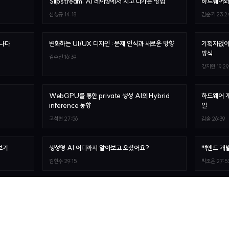
Slipstream: AI 레이싱에서 치고 나가는 방법
하드웨어와
신정규
14:18
김준기
23:2
가나다
변화하는 UI/UX 디자인 : 문제 인식과 새로운 방향
기획자없이
방식
김수진
16:39
강지현
19:29
WebGPU를 통한 private 생성 AI의 Hybrid
하드웨어 
inference 동향
일
고석현
27:56
김솔
26:39
해보기
생성형 AI 어디까지 알아보고 오셨어요?
백엔드 개
김현수
29:15
박조은
27:5
the Next
고속 NFS 스토리지 통합 지원
Backend
이상훈
26:31
서상현
27:5