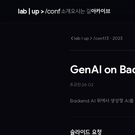
lab | up >
/conf
소개
오시는 길
아카이브
lab | up > /conf/3
·
2023
GenAI on Ba
조규진
26:02
Backend.AI 위에서 생성형 A
슬라이드 요청