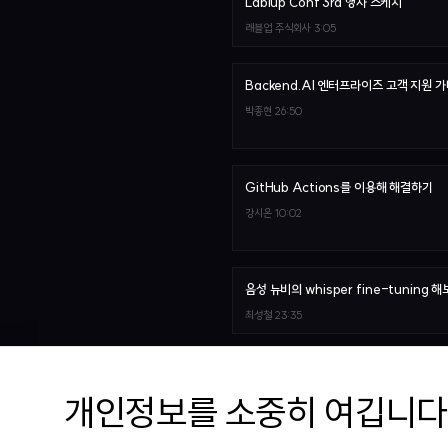
Lablup Conf 3rd 행사 스케치
래블업 주식회사
3:05
Backend.AI 엔터프라이즈 고객 지원 
박종현
26:50
GitHub Actions를 이용해 해결하기
강시온
10:02
음성 뉴비의 whisper fine-tuning 
최성철
23:35
VisuTale's AI Vision: Pioneering 
Wave of Generative Storytelling
개인정보를 소중히 여깁니다
Sergey Leksikov
22:57