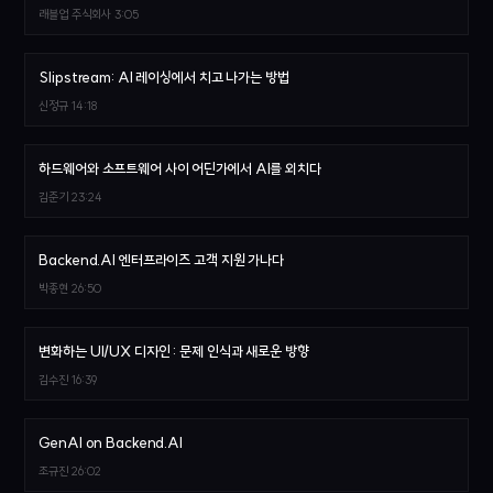
래블업 주식회사
3:05
Slipstream: AI 레이싱에서 치고 나가는 방법
신정규
14:18
하드웨어와 소프트웨어 사이 어딘가에서 AI를 외치다
김준기
23:24
Backend.AI 엔터프라이즈 고객 지원 가나다
박종현
26:50
변화하는 UI/UX 디자인 : 문제 인식과 새로운 방향
김수진
16:39
GenAI on Backend.AI
조규진
26:02