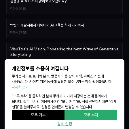
생성형 AI 어디까지 알아보고 오셨어요?
김현수
29:15
백엔드 개발자에서 데이터와 AI교육을 하게 되기까지
박조은
27:53
VisuTale's AI Vision: Pioneering the Next Wave of Generative
Storytelling
Sergey Leksikov
22:57
개인정보를 소중히 여깁니다
쿠키는 사이트 트래픽 분석, 방문자 이용 방식 파악, 서비스 개선에
고속 NFS 스토리지 통합 지원
사용됩니다. 사이트 기본 동작에 필요한 필수 쿠키는 항상 활성화됩니다.
이상훈
26:31
자세히 보기
"모두 수락"을 클릭하면 분석 쿠키가 기기에 저장되는 것에 동의하게
됩니다. 필수 쿠키만 허용하시려면 "모두 거부"를, 직접 선택하시려면 "상세
설정"을 눌러주세요. 설정은 언제든지 변경할 수 있습니다.
모두 거부
모두 수락
© 2026
Lablup Inc.
All rights reserved.
상세 설정
lab | up > /conf/3
,
Make AI Accessible