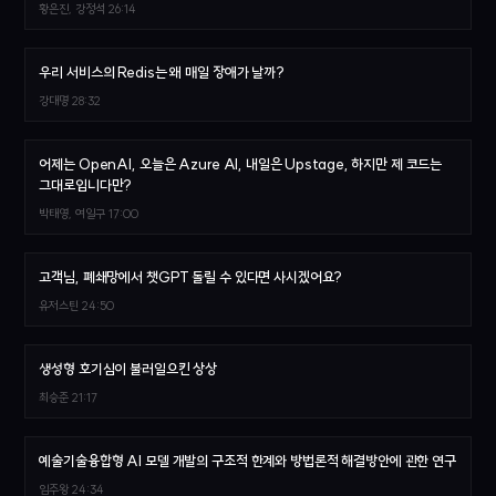
황은진, 강정석
26:14
우리 서비스의 Redis는 왜 매일 장애가 날까?
강대명
28:32
어제는 OpenAI, 오늘은 Azure AI, 내일은 Upstage, 하지만 제 코드는
그대로입니다만?
박태영, 여일구
17:00
고객님, 폐쇄망에서 챗GPT 돌릴 수 있다면 사시겠어요?
유저스틴
24:50
생성형 호기심이 불러일으킨 상상
최승준
21:17
예술기술융합형 AI 모델 개발의 구조적 한계와 방법론적 해결방안에 관한 연구
임주왕
24:34