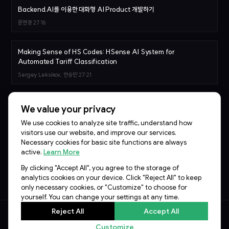
Backend.AI를 이용한 대화형 AI Product 개발하기
문현경
27:16
Making Sense of HS Codes: HSense AI System for
Automated Tariff Classification
Sergey Leksikov, 한승민
27:21
당신의 기업, AI Transformation이 안되는 3가지 이유
We value your privacy
김승일
29:07
We use cookies to analyze site traffic, understand how
visitors use our website, and improve our services.
Necessary cookies for basic site functions are always
Agentic AI를 위한 MCP Sidecar sLM 학습기
active.
Learn More
이준범
28:07
By clicking "Accept All", you agree to the storage of
analytics cookies on your device. Click "Reject All" to keep
only necessary cookies, or "Customize" to choose for
yourself. You can change your settings at any time.
Reject All
Accept All
© 2026
Lablup Inc.
All rights reserved.
Customize