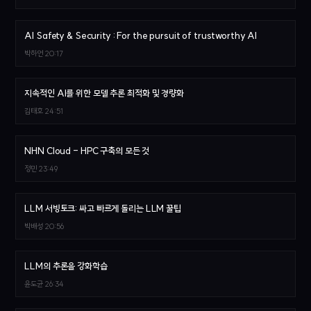
AI Safety & Security : For the pursuit of trustworthy AI
박하언
20:17
지속적인 AI를 위한 모델 추론 최적화 및 경량화
김태호
24:51
NHN Cloud - HPC 구축의 모든 것
정민
23:49
LLM 서빙토크: 싸고 빠르게 돌리는 LLM 꿀팁
박배성
20:56
LLM의 추론을 강화학습
윤도균
26:34