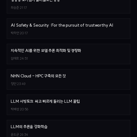
최승준
21:17
AI Safety & Security : For the pursuit of trustworthy AI
박하언
20:17
지속적인 AI를 위한 모델 추론 최적화 및 경량화
김태호
24:51
NHN Cloud - HPC 구축의 모든 것
정민
23:49
LLM 서빙토크: 싸고 빠르게 돌리는 LLM 꿀팁
박배성
20:56
LLM의 추론을 강화학습
윤도균
26:34