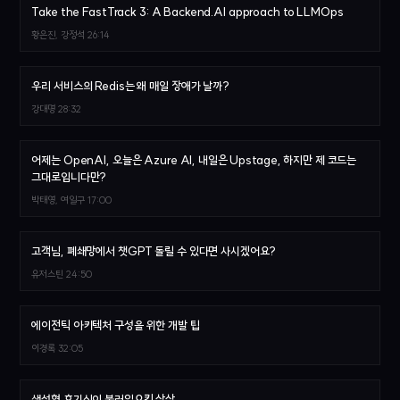
Take the FastTrack 3: A Backend.AI approach to LLMOps
황은진, 강정석
26:14
우리 서비스의 Redis는 왜 매일 장애가 날까?
강대명
28:32
어제는 OpenAI, 오늘은 Azure AI, 내일은 Upstage, 하지만 제 코드는
그대로입니다만?
박태영, 여일구
17:00
고객님, 폐쇄망에서 챗GPT 돌릴 수 있다면 사시겠어요?
유저스틴
24:50
에이전틱 아키텍처 구성을 위한 개발 팁
이경록
32:05
생성형 호기심이 불러일으킨 상상