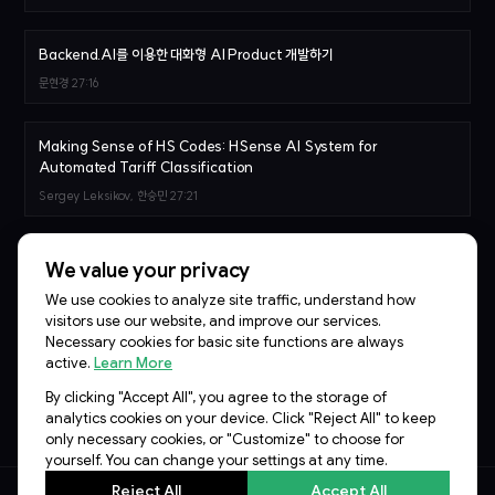
Backend.AI를 이용한 대화형 AI Product 개발하기
문현경
27:16
Making Sense of HS Codes: HSense AI System for
Automated Tariff Classification
Sergey Leksikov, 한승민
27:21
당신의 기업, AI Transformation이 안되는 3가지 이유
We value your privacy
김승일
29:07
We use cookies to analyze site traffic, understand how
visitors use our website, and improve our services.
Necessary cookies for basic site functions are always
Agentic AI를 위한 MCP Sidecar sLM 학습기
active.
Learn More
이준범
28:07
By clicking "Accept All", you agree to the storage of
analytics cookies on your device. Click "Reject All" to keep
only necessary cookies, or "Customize" to choose for
yourself. You can change your settings at any time.
Reject All
Accept All