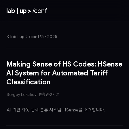
lab | up >
/conf
lab | up > /conf/5
·
2025
Making Sense of HS Codes: HSense
AI System for Automated Tariff
Classification
Sergey Leksikov, 한승민
27:21
AI 기반 자동 관세 분류 시스템 HSense를 소개합니다.