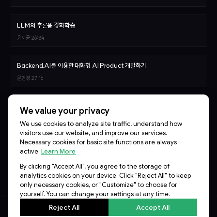
LLM의 추론을 강화학습
윤도균
26:34
Backend.AI를 이용한 대화형 AI Product 개발하기
문현경
27:16
당신의 기업, AI Transformation이 안되는 3가지 이유
We value your privacy
김승일
29:07
We use cookies to analyze site traffic, understand how
visitors use our website, and improve our services.
Necessary cookies for basic site functions are always
Agentic AI를 위한 MCP Sidecar sLM 학습기
active.
Learn More
이준범
28:07
By clicking "Accept All", you agree to the storage of
analytics cookies on your device. Click "Reject All" to keep
only necessary cookies, or "Customize" to choose for
yourself. You can change your settings at any time.
Reject All
Accept All