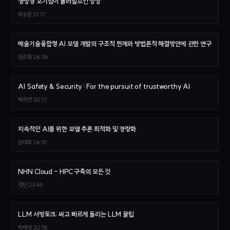
생성형 호기심이 불러일으킨 상상
최승준
21:17
예술기술융합형 AI 모델 개발의 구조적 한계와 방법론적 해결방안에 관한 연구
임주왕
24:34
AI Safety & Security : For the pursuit of trustworthy AI
박하언
20:17
지속적인 AI를 위한 모델 추론 최적화 및 경량화
김태호
24:51
NHN Cloud - HPC 구축의 모든 것
정민
23:49
LLM 서빙토크: 싸고 빠르게 돌리는 LLM 꿀팁
박배성
20:56