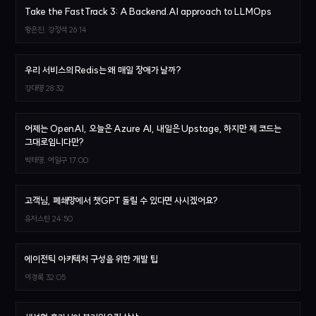
Take the FastTrack 3: A Backend.AI approach to LLMOps
황은진, 강정석
26:14
우리 서비스의 Redis는 왜 매일 장애가 날까?
강대명
28:32
어제는 OpenAI, 오늘은 Azure AI, 내일은 Upstage, 하지만 제 코드는
그대로입니다만?
박태영, 여일구
17:00
고객님, 폐쇄망에서 챗GPT 돌릴 수 있다면 사시겠어요?
유저스틴
24:50
에이전틱 아키텍처 구성을 위한 개발 팁
이경록
32:05