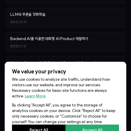
LLM의 추론을 강화학습
윤도균
26:34
Backend.AI를 이용한 대화형 AI Product 개발하기
문현경
27:16
Making Sense of HS Codes: HSense AI System for
Automated Tariff Classification
We value your privacy
Sergey Leksikov, 한승민
27:21
We use cookies to analyze site traffic, understand how
visitors use our website, and improve our services.
Necessary cookies for basic site functions are always
Agentic AI를 위한 MCP Sidecar sLM 학습기
active.
Learn More
이준범
28:07
By clicking "Accept All", you agree to the storage of
analytics cookies on your device. Click "Reject All" to keep
only necessary cookies, or "Customize" to choose for
yourself. You can change your settings at any time.
Reject All
Accept All