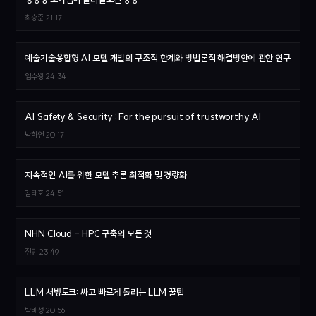
최승준
21:17
예술기술융합형 AI 모델 개발의 구조적 한계와 방법론적 해결방안에 관한 연구
임주왕
24:34
AI Safety & Security : For the pursuit of trustworthy AI
박하언
20:17
지속적인 AI를 위한 모델 추론 최적화 및 경량화
김태호
24:51
NHN Cloud - HPC 구축의 모든 것
정민
23:49
LLM 서빙토크: 싸고 빠르게 돌리는 LLM 꿀팁
박배성
20:56