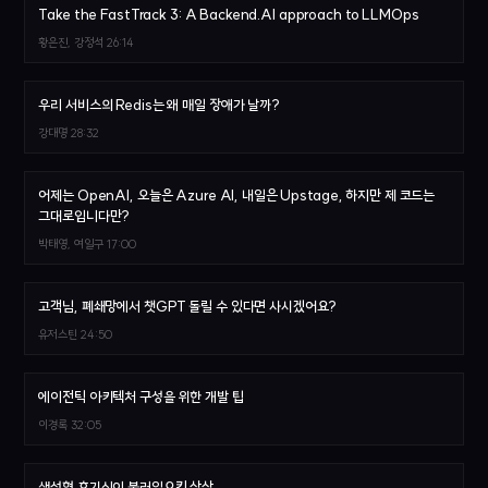
Take the FastTrack 3: A Backend.AI approach to LLMOps
황은진, 강정석
26:14
우리 서비스의 Redis는 왜 매일 장애가 날까?
강대명
28:32
어제는 OpenAI, 오늘은 Azure AI, 내일은 Upstage, 하지만 제 코드는
그대로입니다만?
박태영, 여일구
17:00
고객님, 폐쇄망에서 챗GPT 돌릴 수 있다면 사시겠어요?
유저스틴
24:50
에이전틱 아키텍처 구성을 위한 개발 팁
이경록
32:05
생성형 호기심이 불러일으킨 상상