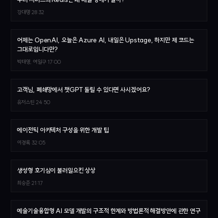
강대명
28:32
어제는 OpenAI, 오늘은 Azure AI, 내일은 Upstage, 하지만 제 코드는
그대로입니다만?
박태영, 여일구
17:00
고객님, 폐쇄망에서 챗GPT 돌릴 수 있다면 사시겠어요?
유저스틴
24:50
에이전틱 아키텍처 구성을 위한 개발 팁
이경록
32:05
생성형 호기심이 불러일으킨 상상
최승준
21:17
예술기술융합형 AI 모델 개발의 구조적 한계와 방법론적 해결방안에 관한 연구