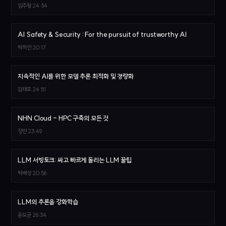
임주왕
24:34
AI Safety & Security : For the pursuit of trustworthy AI
박하언
20:17
지속적인 AI를 위한 모델 추론 최적화 및 경량화
김태호
24:51
NHN Cloud - HPC 구축의 모든 것
정민
23:49
LLM 서빙토크: 싸고 빠르게 돌리는 LLM 꿀팁
박배성
20:56
LLM의 추론을 강화학습
윤도균
26:34