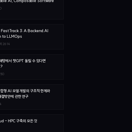
ble AI, Composable Software
0
 FastTrack 3: A Backend.AI
h to LLMOps
석
26:14
쇄망에서 챗GPT 돌릴 수 있다면
?
:50
합형 AI 모델 개발의 구조적 한계와
해결방안에 관한 연구
4
ud - HPC 구축의 모든 것