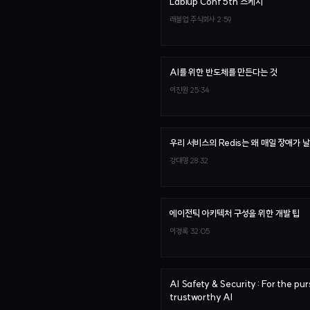
Lablup Conf 5th 스케치
래블업 주식회사
2:59
AI를 위한 반도체를 만든다는 것
이진원
25:34
우리 서비스의 Redis는 왜 매일 장애가 
강대명
28:32
에이전틱 아키텍처 구성을 위한 개발 팁
이경록
32:05
AI Safety & Security : For the pur
trustworthy AI