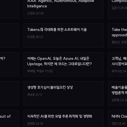
AAA: Agentic, Autonomous, Adaptive
Composa
Intelligence
김준기
25:0
신정규
20:33
Tokens/$ 극대화를 위한 소프트웨어 기술
Take the
approac
조강원
30:21
황은진, 강정
날까?
어제는 OpenAI, 오늘은 Azure AI, 내일은
고객님, 폐
Upstage, 하지만 제 코드는 그대로입니다만?
사시겠어요
박태영, 여일구
17:00
유저스틴
24
생성형 호기심이 불러일으킨 상상
예술기술융
방법론적 
최승준
21:17
임주왕
24:3
suit of
지속적인 AI를 위한 모델 추론 최적화 및 경량화
NHN Clo
김태호
24:51
정민
23:49