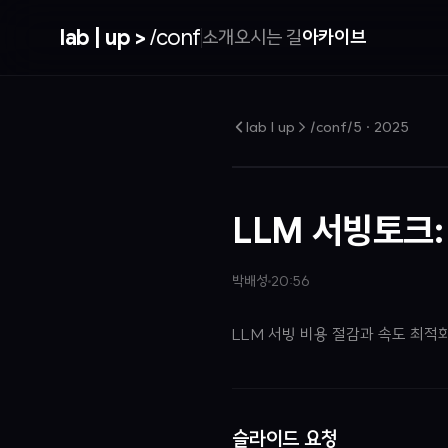
lab | up >
/conf
소개
오시는 길
아카이브
lab | up > /conf/5
·
2025
LLM 서빙토크:
박배성
20:56
LLM 서빙 비용 절감과 속도 최적
슬라이드 요청