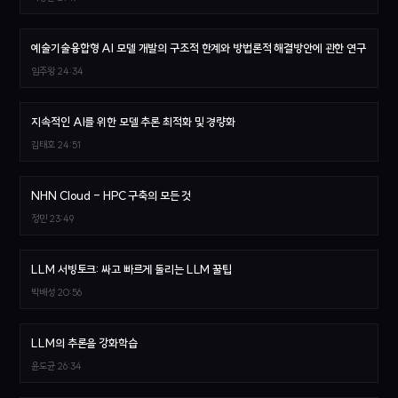
예술기술융합형 AI 모델 개발의 구조적 한계와 방법론적 해결방안에 관한 연구
임주왕
24:34
지속적인 AI를 위한 모델 추론 최적화 및 경량화
김태호
24:51
NHN Cloud - HPC 구축의 모든 것
정민
23:49
LLM 서빙토크: 싸고 빠르게 돌리는 LLM 꿀팁
박배성
20:56
LLM의 추론을 강화학습
윤도균
26:34