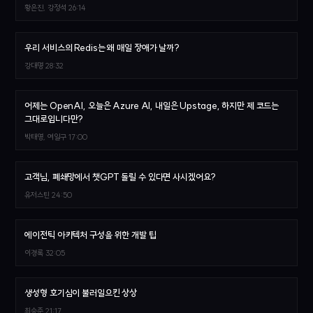
황은진, 강정석
26:14
우리 서비스의 Redis는 왜 매일 장애가 날까?
강대명
28:32
어제는 OpenAI, 오늘은 Azure AI, 내일은 Upstage, 하지만 제 코드는
그대로입니다만?
박태영, 여일구
17:00
고객님, 폐쇄망에서 챗GPT 돌릴 수 있다면 사시겠어요?
유저스틴
24:50
에이전틱 아키텍처 구성을 위한 개발 팁
이경록
32:05
생성형 호기심이 불러일으킨 상상
최승준
21:17