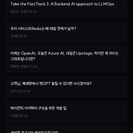
Take the FastTrack 3: A Backend.AI approach to LLMOps
황은진, 강정석
26:14
우리 서비스의 Redis는 왜 매일 장애가 날까?
강대명
28:32
어제는 OpenAI, 오늘은 Azure AI, 내일은 Upstage, 하지만 제 코드는
그대로입니다만?
박태영, 여일구
17:00
고객님, 폐쇄망에서 챗GPT 돌릴 수 있다면 사시겠어요?
유저스틴
24:50
에이전틱 아키텍처 구성을 위한 개발 팁
이경록
32:05
생성형 호기심이 불러일으킨 상상