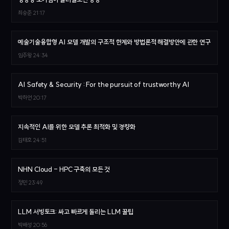
최승준
21:17
예술기술융합형 AI 모델 개발의 구조적 한계와 방법론적 해결방안에 관한 연구
임주왕
24:34
AI Safety & Security : For the pursuit of trustworthy AI
박하언
20:17
지속적인 AI를 위한 모델 추론 최적화 및 경량화
김태호
24:51
NHN Cloud - HPC 구축의 모든 것
정민
23:49
LLM 서빙토크: 싸고 빠르게 돌리는 LLM 꿀팁
박배성
20:56