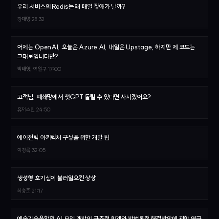
우리 서비스의 Redis는 왜 매일 장애가 날까?
강대명
28:32
어제는 OpenAI, 오늘은 Azure AI, 내일은 Upstage, 하지만 제 코드는
그대로입니다만?
박태영, 여일구
17:00
고객님, 폐쇄망에서 챗GPT 돌릴 수 있다면 사시겠어요?
유저스틴
24:50
에이전틱 아키텍처 구성을 위한 개발 팁
이경록
32:05
생성형 호기심이 불러일으킨 상상
최승준
21:17
예술기술융합형 AI 모델 개발의 구조적 한계와 방법론적 해결방안에 관한 연구