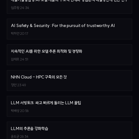
임주왕
24:34
AI Safety & Security : For the pursuit of trustworthy AI
박하언
20:17
지속적인 AI를 위한 모델 추론 최적화 및 경량화
김태호
24:51
NHN Cloud - HPC 구축의 모든 것
정민
23:49
LLM 서빙토크: 싸고 빠르게 돌리는 LLM 꿀팁
박배성
20:56
LLM의 추론을 강화학습
윤도균
26:34