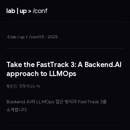
lab | up >
/conf
lab | up > /conf/5
·
2025
Take the FastTrack 3: A Backend.AI
approach to LLMOps
황은진, 강정석
26:14
Backend.AI의 LLMOps 접근 방식과 FastTrack 3를
소개합니다.